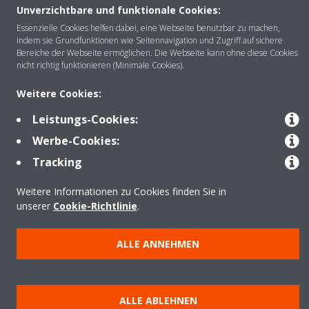
Unverzichtbare und funktionale Cookies:
Über DAIKIN
Essenzielle Cookies helfen dabei, eine Webseite benutzbar zu machen,
indem sie Grundfunktionen wie Seitennavigation und Zugriff auf sichere
Bereiche der Webseite ermöglichen. Die Webseite kann ohne diese Cookies
nicht richtig funktionieren (Minimale Cookies).
Anwendungsbereiche
Weitere Cookies:
Leistungs-Cookies:
Kontakt
Werbe-Cookies:
Tracking
Produkte
Weitere Informationen zu Cookies finden Sie in
unserer
Cookie-Richtlinie
.
Copyright © Daikin
ALLE ANNEHMEN
Impressum
Hinweis zu Cookies
Datenschutzrichtlinie
Unternehmensethik
Data Act
ALLE ABLEHNEN