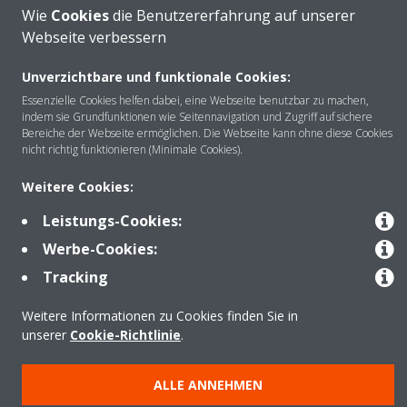
Wie
Cookies
die Benutzererfahrung auf unserer
Webseite verbessern
Unverzichtbare und funktionale Cookies:
Über DAIKIN
Essenzielle Cookies helfen dabei, eine Webseite benutzbar zu machen,
indem sie Grundfunktionen wie Seitennavigation und Zugriff auf sichere
Bereiche der Webseite ermöglichen. Die Webseite kann ohne diese Cookies
nicht richtig funktionieren (Minimale Cookies).
Anwendungsbereiche
Weitere Cookies:
Leistungs-Cookies:
Kontakt
Werbe-Cookies:
Tracking
Produkte
Weitere Informationen zu Cookies finden Sie in
unserer
Cookie-Richtlinie
.
Copyright © Daikin
ALLE ANNEHMEN
Impressum
Hinweis zu Cookies
Datenschutzrichtlinie