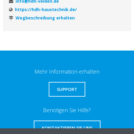
info@hdh-velden.de
https://hdh-haustechnik.de/
Wegbeschreibung erhalten
Mehr Information erhalten
SUPPORT
Benötigen Sie Hilfe?
KONTAKTIEREN SIE UNS