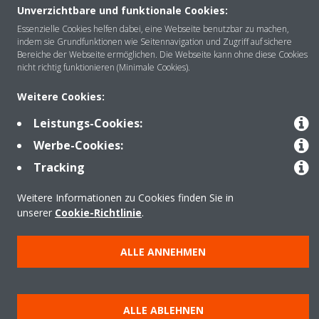
Unverzichtbare und funktionale Cookies:
Über DAIKIN
Essenzielle Cookies helfen dabei, eine Webseite benutzbar zu machen,
indem sie Grundfunktionen wie Seitennavigation und Zugriff auf sichere
Bereiche der Webseite ermöglichen. Die Webseite kann ohne diese Cookies
nicht richtig funktionieren (Minimale Cookies).
Anwendungsbereiche
Weitere Cookies:
Leistungs-Cookies:
Kontakt
Werbe-Cookies:
Tracking
Produkte
Weitere Informationen zu Cookies finden Sie in
unserer
Cookie-Richtlinie
.
Copyright © Daikin
ALLE ANNEHMEN
Impressum
Hinweis zu Cookies
Datenschutzrichtlinie
Unternehmensethik
Data Act
ALLE ABLEHNEN