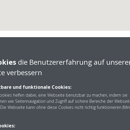
okies
die Benutzererfahrung auf unsere
e verbessern
. Maurer GmbH & Co. 
bare und funktionale Cookies:
Cookies helfen dabei, eine Webseite benutzbar zu machen, indem sie
nen wie Seitennavigation und Zugriff auf sichere Bereiche der Webseit
Die Webseite kann ohne diese Cookies nicht richtig funktionieren (Mi
r Maurer Verwaltungs-Holding GmbH & Co. KG aus Schramb
Kontakt auf: 07422 516157
ookies: