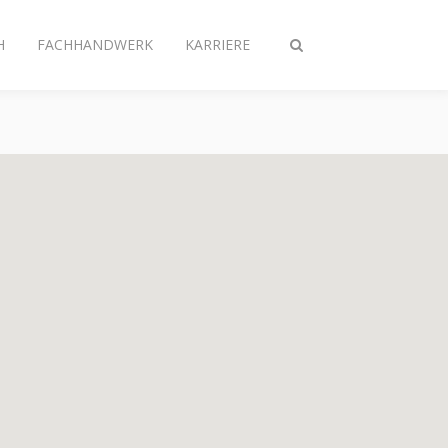
H
FACHHANDWERK
KARRIERE
Suche
ein-/ausschalten