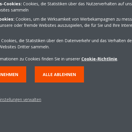
s-Cookies:
Cookies, die Statistiken über das Nutzerverhalten auf un
sites sammeln
ookies:
Cookies, um die Wirksamkeit von Werbekampagnen zu mess
unsere oder fremde Websites auszuspielen, die für Sie und Ihre Inter
aße 7
07422 5160
mel@maurer-schrambe
Cookies, die Statistiken über den Datenverkehr und das Verhalten d
http://www.maurer-sc
Websites Dritter sammeln.
Wegbeschreibung erha
rmationen zu Cookies finden Sie in unserer
Cookie-Richtlinie
.
NNEHMEN
ALLE ABLEHNEN
instellungen verwalten