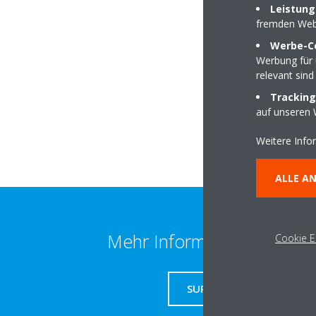
Leistung
fremden Web
Werbe-C
Werbung für 
Dr.-Kurt-Steim-Str
relevant sind
78713 Schramberg
Tracking
auf unseren 
Weitere Info
ALLE A
Mehr Information erhalten
Cookie E
SUPPORT