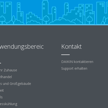
wendungsbereic
Kontakt
DAIKIN kontaktieren
Support erhalten
Ihr Zuhause
elhandel
s und Großgebäude
eit
ls
esskühlung