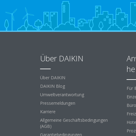
Über DAIKIN
An
he
Über DAIKIN
DAIKIN Blog
Für 
Umweltverantwortung
Einz
Pressemeldungen
Büro
Karriere
Freiz
Allgemeine Geschäftsbedingungen
Hote
(AGB)
Proz
Garantiebedingungen