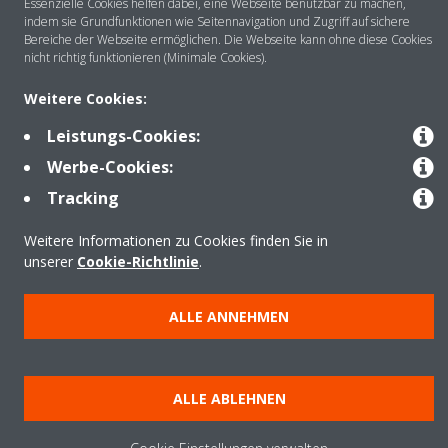
Essenzielle Cookies helfen dabei, eine Webseite benutzbar zu machen,
indem sie Grundfunktionen wie Seitennavigation und Zugriff auf sichere
Bereiche der Webseite ermöglichen. Die Webseite kann ohne diese Cookies
nicht richtig funktionieren (Minimale Cookies).
Anwendungsbereiche
Weitere Cookies:
Leistungs-Cookies:
Kontakt
Werbe-Cookies:
Tracking
Produkte
Weitere Informationen zu Cookies finden Sie in
unserer
Cookie-Richtlinie
.
Copyright © Daikin
ALLE ANNEHMEN
Impressum
Hinweis zu Cookies
Datenschutzrichtlinie
Unternehmensethik
Data Act
ALLE ABLEHNEN