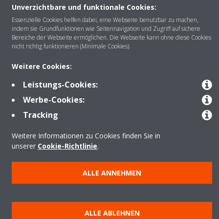
Unverzichtbare und funktionale Cookies:
Über DAIKIN
Essenzielle Cookies helfen dabei, eine Webseite benutzbar zu machen,
indem sie Grundfunktionen wie Seitennavigation und Zugriff auf sichere
Bereiche der Webseite ermöglichen. Die Webseite kann ohne diese Cookies
nicht richtig funktionieren (Minimale Cookies).
Anwendungsbereiche
Weitere Cookies:
Leistungs-Cookies:
Kontakt
Werbe-Cookies:
Tracking
Produkte
Weitere Informationen zu Cookies finden Sie in
unserer
Cookie-Richtlinie
.
Copyright © Daikin
ALLE ANNEHMEN
Impressum
Hinweis zu Cookies
Datenschutzrichtlinie
Unternehmensethik
Data Act
ALLE ABLEHNEN