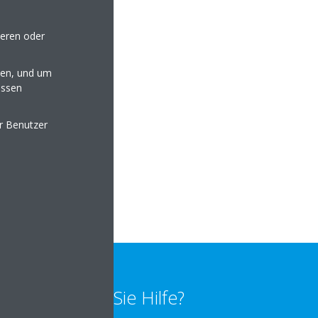
auf: 06261 4713
seren oder
en, und um
essen
er Benutzer
e
elte.de
lten
Benötigen Sie Hilfe?