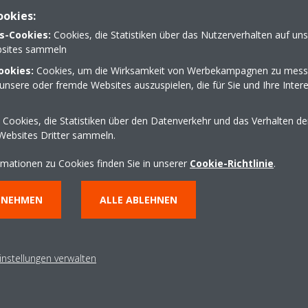
ookies:
 Kälte-Sigmund GmbH aus Obrigheim - Nehmen Sie Kontakt 
s-Cookies:
Cookies, die Statistiken über das Nutzerverhalten auf un
sites sammeln
ookies:
Cookies, um die Wirksamkeit von Werbekampagnen zu mess
unsere oder fremde Websites auszuspielen, die für Sie und Ihre Inter
06261 4713
Cookies, die Statistiken über den Datenverkehr und das Verhalten d
info@sigmund-kaelte.d
Websites Dritter sammeln.
http://www.sigmund-ka
rmationen zu Cookies finden Sie in unserer
Cookie-Richtlinie
.
Wegbeschreibung erha
NNEHMEN
ALLE ABLEHNEN
instellungen verwalten