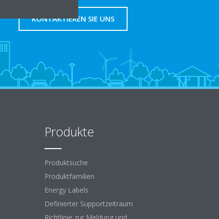
KONTAKTIEREN SIE UNS
Produkte
Produktsuche
Produktfamilien
Energy Labels
Definierter Supportzeitraum
Richtlinie zur Meldung und