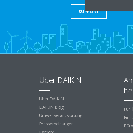
SUPPORT
Über DAIKIN
An
he
Über DAIKIN
DAIKIN Blog
Für 
Umweltverantwortung
Einz
Pressemeldungen
Büro
Karriere