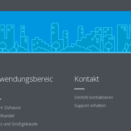
wendungsbereic
Kontakt
DAIKIN kontaktieren
Support erhalten
Ihr Zuhause
elhandel
s und Großgebäude