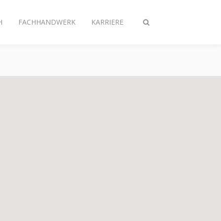
H
FACHHANDWERK
KARRIERE
Suche
ein-/ausschalten