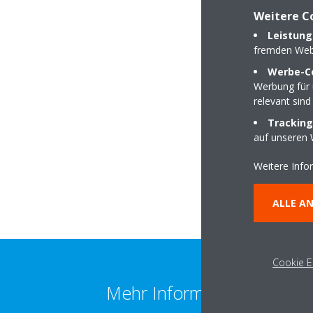
Weitere C
DAIKIN Partner
Leistung
fremden Web
Werbe-C
Werbung für 
relevant sind
Kraichgaublick 11
Tracking
74847 Obrigheim
auf unseren 
Weitere Info
ALLE A
Cookie E
Mehr Information erhalten