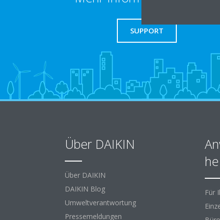
SUPPORT
Über DAIKIN
An
he
Über DAIKIN
DAIKIN Blog
Für 
Umweltverantwortung
Einz
Pressemeldungen
Büro