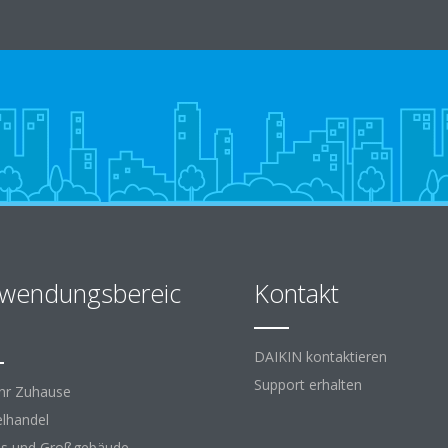
wendungsbereic
Kontakt
DAIKIN kontaktieren
Support erhalten
Ihr Zuhause
elhandel
s und Großgebäude