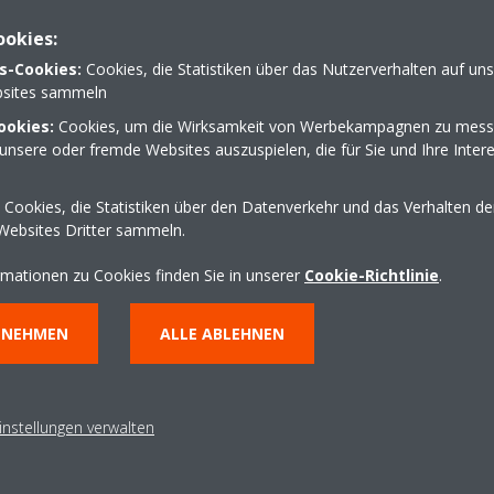
älte Grohmann GmbH NL Coswing (Anhalt) aus Coswing (Anh
ookies:
Kontakt auf: 034903 472-0
s-Cookies:
Cookies, die Statistiken über das Nutzerverhalten auf un
sites sammeln
ookies:
Cookies, um die Wirksamkeit von Werbekampagnen zu mess
unsere oder fremde Websites auszuspielen, die für Sie und Ihre Inter
traße 9-11
Cookies, die Statistiken über den Datenverkehr und das Verhalten d
034903 472-0
Websites Dritter sammeln.
alt)
klieken@kaelte-grohm
http://www.kaeltegroh
rmationen zu Cookies finden Sie in unserer
Cookie-Richtlinie
.
Wegbeschreibung erha
NNEHMEN
ALLE ABLEHNEN
instellungen verwalten