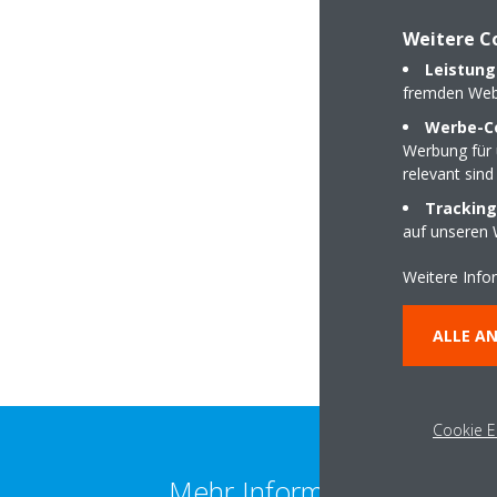
DAIKIN Partner K
Weitere C
Leistung
fremden Web
Werbe-C
Werbung für 
relevant sind
Kliekener Bahnhofs
Tracking
auf unseren 
06869 Coswing (Anh
Weitere Info
ALLE A
Cookie E
Mehr Information erhalten