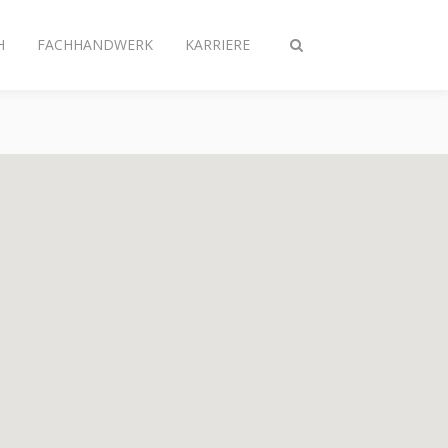
H
FACHHANDWERK
KARRIERE
Suche
ein-/ausschalten