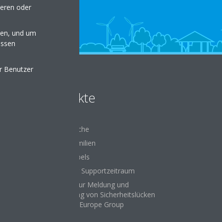
seren oder
en, und um
essen
er Benutzer
Produkte
Produktsuche
Produktfamilien
Energy Labels
Definierter Supportzeitraum
Richtlinie zur Meldung und
Offenlegung von Sicherheitslücken
der Daikin Europe Group