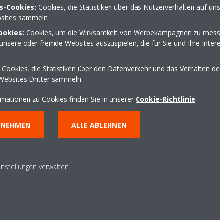
s-Cookies:
Cookies, die Statistiken über das Nutzerverhalten auf un
sites sammeln
ookies:
Cookies, um die Wirksamkeit von Werbekampagnen zu mess
unsere oder fremde Websites auszuspielen, die für Sie und Ihre Inter
Cookies, die Statistiken über den Datenverkehr und das Verhalten d
Websites Dritter sammeln.
wendungsbereic
Kontakt
rmationen zu Cookies finden Sie in unserer
Cookie-Richtlinie
.
NNEHMEN
ALLE ABLEHNEN
DAIKIN kontaktieren
Support erhalten
Ihr Zuhause
elhandel
instellungen verwalten
s und Großgebäude
eit
ls
esskühlung