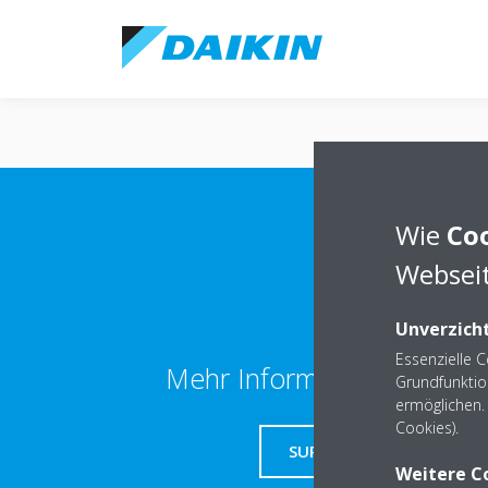
Wie
Co
Webseit
Unverzicht
Essenzielle 
Mehr Information erhalten
Grundfunktio
ermöglichen. 
Cookies).
SUPPORT
Weitere C