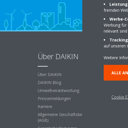
Leistung
fremden Web
Werbe-C
Werbung für 
relevant sind
Tracking
auf unseren 
Über DAIKIN
An
Weitere Info
he
ALLE A
Über DAIKIN
DAIKIN Blog
Für 
Umweltverantwortung
Einz
Cookie E
Pressemeldungen
Büro
Karriere
Freiz
Allgemeine Geschäftsbedingungen
Hote
(AGB)
Proz