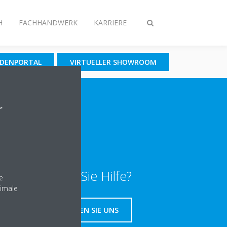
H
FACHHANDWERK
KARRIERE
Suche
ein-/ausschalten
NDENPORTAL
VIRTUELLER SHOWROOM
r
Benötigen Sie Hilfe?
e
nimale
KONTAKTIEREN SIE UNS