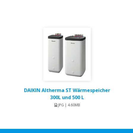
DAIKIN Altherma ST Wärmespeicher
300L und 500 L
JPG | 4.60MB