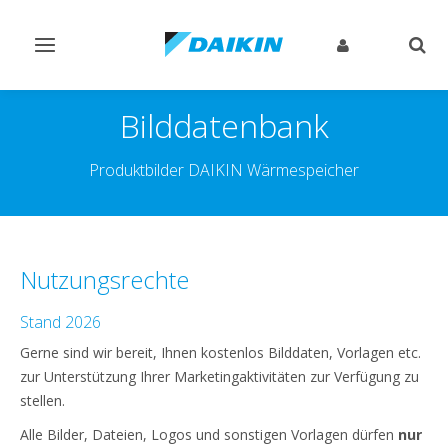
Navigation
Such
ein-/ausschalten
ein-
Bilddatenbank
Produktbilder DAIKIN Wärmespeicher
Nutzungsrechte
Stand 2026
Gerne sind wir bereit, Ihnen kostenlos Bilddaten, Vorlagen etc.
zur Unterstützung Ihrer Marketingaktivitäten zur Verfügung zu
stellen.
Alle Bilder, Dateien, Logos und sonstigen Vorlagen dürfen
nur