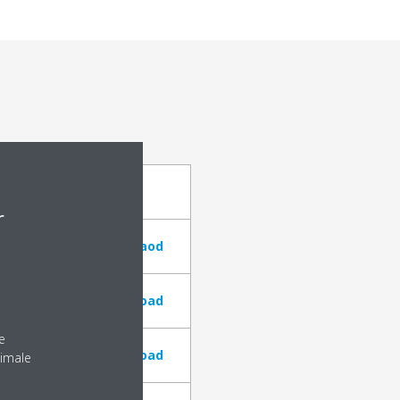
Dateigröße
Link
r
4,0 MB
Downlaod
3,3 MB
Download
e
3,8 MB
Download
nimale