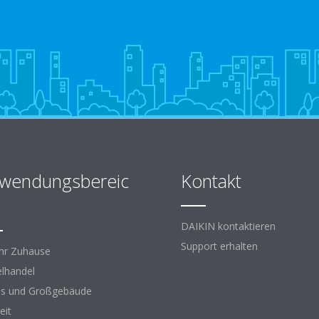
wendungsbereic
Kontakt
DAIKIN kontaktieren
Support erhalten
Ihr Zuhause
elhandel
s und Großgebäude
eit