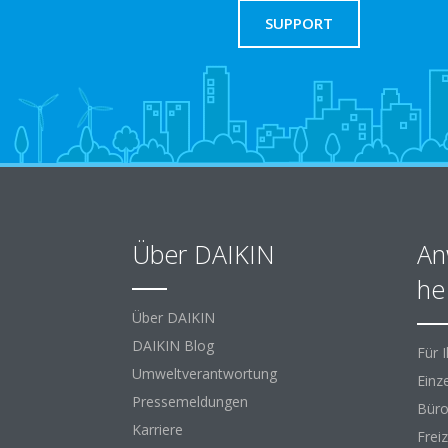
SUPPORT
Über DAIKIN
An
he
Über DAIKIN
DAIKIN Blog
Für 
Umweltverantwortung
Einz
Pressemeldungen
Büro
Karriere
Freiz