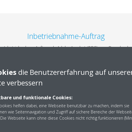
Inbetriebnahme-Auftrag
Inbetriebnahme-Auftrag als Adobe Acrobat (PDF) zum Download
okies
die Benutzererfahrung auf unsere
e verbessern
lattenwärmerückgewinnung
bare und funktionale Cookies:
er
Cookies helfen dabei, eine Webseite benutzbar zu machen, indem sie
nen wie Seitennavigation und Zugriff auf sichere Bereiche der Webseit
Die Webseite kann ohne diese Cookies nicht richtig funktionieren (Mi