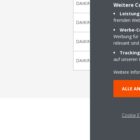
DAIKIN Komplettsysteme Air Ha
Weitere C
Leistung
fremden Web
DAIKIN Kaltwassersätze & G
Werbe-C
Werbung für 
DAIKIN VRV und Klimageräte Sing
relevant sind
Tracking
auf unseren 
DAIKIN Kaltwassersätze & Verflü
Weitere Info
ALLE A
Cookie E