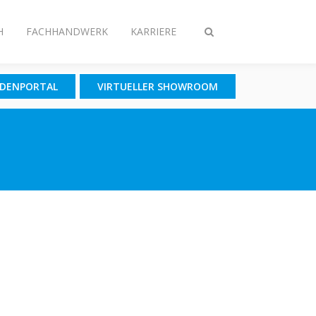
H
FACHHANDWERK
KARRIERE
Suche
ein-/ausschalten
NDENPORTAL
VIRTUELLER SHOWROOM
g