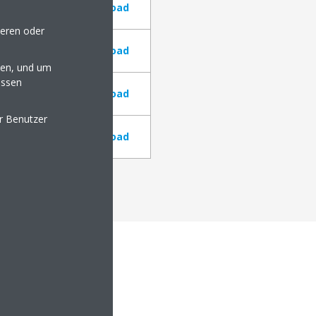
3,1 MB
Download
seren oder
3,1 MB
Download
en, und um
essen
3,6 MB
Download
er Benutzer
1,1 MB
Download