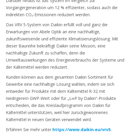
Darüber hinaus ist das System im Vergleich zur
Vorgängergeneration um 12 % effizienter, sodass auch die
indirekten CO₂-Emissionen reduziert werden.
Das VRV 5-System von Daikin erfüllt voll und ganz die
Erwartungen von Abele Optik an eine nachhaltige,
zukunftsweisende und effiziente Klimatisierungslösung. Mit
dieser Baureihe bekräftigt Daikin seine Mission, eine
nachhaltige Zukunft zu schaffen, denn die
Umweltauswirkungen des Energieverbrauchs der Systeme und
der Kältemittel werden reduziert.
Kunden können aus dem gesamten Daikin Sortiment für
Gewerbe eine nachhaltige Lösung wählen, indem sie sich
entweder für Produkte mit dem Kältemittel R-32 mit
niedrigerem GWP-Wert oder für „L∞P by Daikin“-Produkte
entscheiden, die das Kreislaufprogramm von Daikin für
Kältemittel unterstützen, weil hier zurückgewonnenes
Kältemittel in neuen Geräten verwendet wird.
Erfahren Sie mehr unter
https://www.daikin.eu/vrv5
.