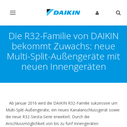
Navigation
Such
ein-/ausschalten
ein-
Die R32-Familie von DAIKIN
bekommt Zuwachs: neue
Multi-Split-Außengeräte mit
neuen Innengeräten
Ab Januar 2016 wird die DAIKIN R32-Familie sukzessive um
Multi-Split-Außengeräte, ein neues Kanalanschlussgerät sowie
die neue R32-Siesta-Serie erweitert. Durch die
Anschlussmöglichkeit von bis zu fünf Innengeräten