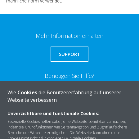
männliche Form verwendet.
Mehr Information erhalten
SUPPORT
Benötigen Sie Hilfe?
Wie
Cookies
die Benutzererfahrung auf unserer
KONTAKTIEREN SIE UNS
Webseite verbessern
Unverzichtbare und funktionale Cookies:
Essenzielle Cookies helfen dabei, eine Webseite benutzbar zu machen,
indem sie Grundfunktionen wie Seitennavigation und Zugriff auf sichere
Über DAIKIN
Bereiche der Webseite ermöglichen. Die Webseite kann ohne diese
Cookies nicht richtig funktionieren (Minimale Cookies).