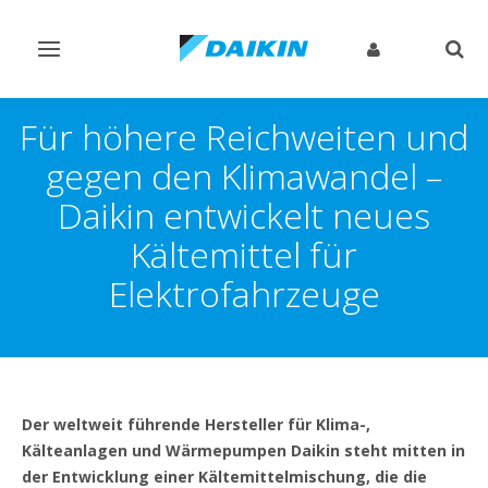
Navigation
Such
ein-/ausschalten
ein-
Für höhere Reichweiten und
gegen den Klimawandel –
Daikin entwickelt neues
Kältemittel für
Elektrofahrzeuge
Der weltweit führende Hersteller für Klima-,
Kälteanlagen und Wärmepumpen Daikin steht mitten in
der Entwicklung einer Kältemittelmischung, die die