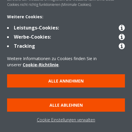
Cookies nicht richtig funktionieren (Minimale Cookies).
Weitere Cookies:
Anwendungsbereiche
Leistungs-Cookies:
Werbe-Cookies:
Kontakt
Tracking
Weitere Informationen zu Cookies finden Sie in
Produkte
unserer
Cookie-Richtlinie
.
ALLE ANNEHMEN
Copyright © Daikin
Impressum
Hinweis zu Cookies
Datenschutzrichtlinie
ALLE ABLEHNEN
Unternehmensethik
Data Act
Cookie Einstellungen verwalten