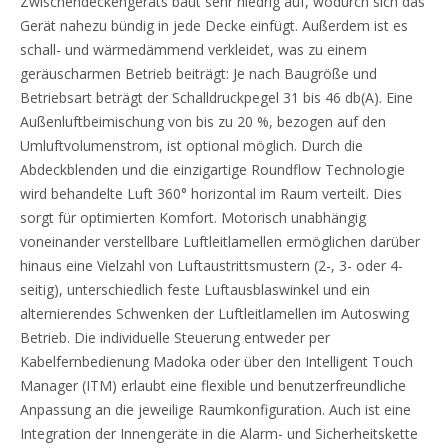
Zwischendeckengeräts baut sehr niedrig auf, wodurch sich das
Gerät nahezu bündig in jede Decke einfügt. Außerdem ist es
schall- und wärmedämmend verkleidet, was zu einem
geräuscharmen Betrieb beiträgt: Je nach Baugröße und
Betriebsart beträgt der Schalldruckpegel 31 bis 46 db(A). Eine
Außenluftbeimischung von bis zu 20 %, bezogen auf den
Umluftvolumenstrom, ist optional möglich. Durch die
Abdeckblenden und die einzigartige Roundflow Technologie
wird behandelte Luft 360° horizontal im Raum verteilt. Dies
sorgt für optimierten Komfort. Motorisch unabhängig
voneinander verstellbare Luftleitlamellen ermöglichen darüber
hinaus eine Vielzahl von Luftaustrittsmustern (2-, 3- oder 4-
seitig), unterschiedlich feste Luftausblaswinkel und ein
alternierendes Schwenken der Luftleitlamellen im Autoswing
Betrieb. Die individuelle Steuerung entweder per
Kabelfernbedienung Madoka oder über den Intelligent Touch
Manager (ITM) erlaubt eine flexible und benutzerfreundliche
Anpassung an die jeweilige Raumkonfiguration. Auch ist eine
Integration der Innengeräte in die Alarm- und Sicherheitskette