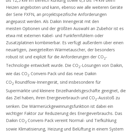
bis 12,5 kW im Bereich Kühlung sowie 6,3 bis 14 kW beim
Heizen angeboten und kann, ebenso wie alle weiteren Geräte
der Serie FXFN, an projektspezifische Anforderungen
angepasst werden. Als Daikin Innengerät mit den
meisten Optionen und der größten Auswahl an Zubehör ist es
etwa mit externen Kabel- und Funkfernfühlern oder
Zusatzplatinen kombinierbar. Es verfügt außerdem über einen
neuartigen, zweigeteilten Wärmetauscher, der besonders
robust ist und explizit für die Anforderungen der CO
-
2
Technologie entwickelt wurde. Die CO
-Lösungen von Daikin,
2
wie das CO
Conveni-Pack und das neue Daikin
2
CO
Roundflow-Innengerät, sind insbesondere für
2
Supermärkte und kleinere Einzelhandelsgeschäfte geeignet, die
das Ziel haben, ihren Energieverbrauch und CO
-Ausstoß zu
2
senken. Die Wärmerückgewinnungsfunktion ist dabei ein
wichtiger Faktor zur Reduzierung des Energieverbrauchs. Das
Daikin CO
Conveni-Pack vereint Normal- und Tiefkühlung
2
sowie Klimatisierung, Heizung und Belüftung in einem System