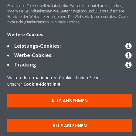
Essenzielle Cookies helfen dabei, eine Webseite benutzbar zu machen,
indem sie Grundfunktionen wie Seitennavigation und Zugriff auf sichere
Bereiche der Webseite ermöglichen. Die Webseite kann ohne diese Cookies
Anwendungsbereiche
nicht richtig funktionieren (Minimale Cookies).
Weitere Cookies:
Kontakt
Leistungs-Cookies:
Werbe-Cookies:
Tracking
Produkte
Weitere Informationen zu Cookies finden Sie in
unserer
Cookie-Richtlinie
.
Copyright © Daikin
Impressum
Hinweis zu Cookies
Datenschutzrichtlinie
ALLE ANNEHMEN
Unternehmensethik
Data Act
ALLE ABLEHNEN