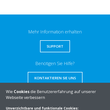
Mehr Information erhalten
SUPPORT
Benötigen Sie Hilfe?
KONTAKTIEREN SIE UNS
Wie
Cookies
die Benutzererfahrung auf unserer
Webseite verbessern
Über DAIKIN
Unverzichtbare und funktionale Cookies: