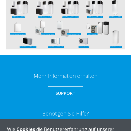
Mehr Information erhalten
SUPPORT
Benötigen Sie Hilfe?
Wie
Cookies
die Benutzererfahrung auf unserer
KONTAKTIEREN SIE UNS