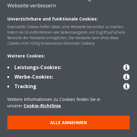
Webseite verbessern
Unverzichtbare und funktionale Cookies:
Essenzielle Cookies helfen dabei, eine Webseite benutzbar zu machen,
indem sie Grundfunktionen wie Seitennavigation und Zugriff auf sichere
Über DAIKIN
Bereiche der Webseite ermöglichen. Die Webseite kann ohne diese
Cookies nicht richtig funktionieren (Minimale Cookies).
Weitere Cookies:
Anwendungsbereiche
Leistungs-Cookies:
Werbe-Cookies:
Kontakt
Tracking
Weitere Informationen zu Cookies finden Sie in
Produkte
unserer
Cookie-Richtlinie
.
ALLE ANNEHMEN
Copyright © Daikin