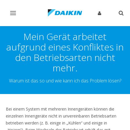
Navigation
Such
ein-/ausschalten
ein-
Mein Gerät arbeitet
aufgrund eines Konfliktes in
den Betriebsarten nicht
mehr.
Warum ist das so und wie kann ich das Problem lösen?
Bei einem System mit mehreren Innengeräten können die
einzelnen Innengeräte nicht in unvereinbaren Betriebsarten
betrieben werden (z. B. einige in „Kühlen“ und einige in
„Heizen“). Beim Wechseln der Betriebsart erhält das mit