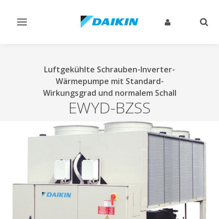
Navigation
Such
ein-/ausschalten
ein-
Luftgekühlte Schrauben-Inverter-
Wärmepumpe mit Standard-
Wirkungsgrad und normalem Schall
EWYD-BZSS