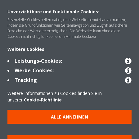
Unverzichtbare und funktionale Cookies:
Essenzielle Cookies helfen dabei, eine Webseite benutzbar zu machen,
indem sie Grundfunktionen wie Seitennavigation und Zugriff auf sichere
Über DAIKIN
Bereiche der Webseite ermöglichen. Die Webseite kann ohne diese
Cookies nicht richtig funktionieren (Minimale Cookies).
Weitere Cookies:
Anwendungsbereiche
Leistungs-Cookies:
Werbe-Cookies:
Kontakt
Tracking
Weitere Informationen zu Cookies finden Sie in
Produkte
unserer
Cookie-Richtlinie
.
ALLE ANNEHMEN
Copyright © Daikin
Impressum
Hinweis zu Cookies
Datenschutzrichtlinie